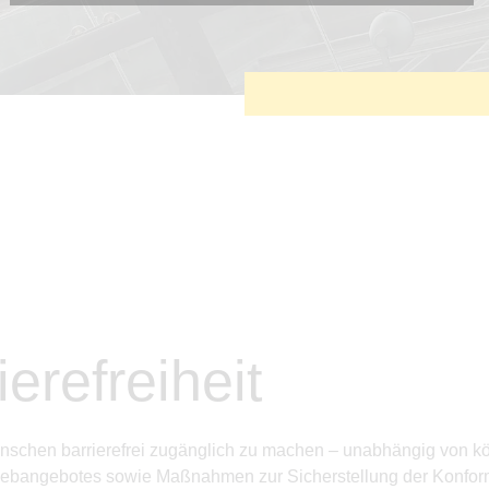
Diese Cookies sind erforderlich, um die grundlegende
Funktionalität der Website zu sichern.
Tracking- und Targeting-Cookies
Diese Cookies sind erforderlich, um unsere Website auf Ihre
Bedürfnisse hin zu optimieren. Hierzu gehört eine
bedarfsgerechte Gestaltung und fortlaufende Verbesserung
unseres Angebotes einschließlich der Verknüpfung zu
Social-Media-Angeboten von z.B. Facebook und LinkedIn.
Betreibercookies
Diese Cookies sind erforderlich, um z.B. Google Maps zu
nutzen oder eingebettete Videos abspielen zu können.
erefreiheit
 Menschen barrierefrei zugänglich zu machen – unabhängig von 
s Webangebotes sowie Maßnahmen zur Sicherstellung der Konform