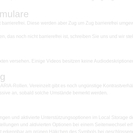
rmulare
barrierefrei. Diese werden aber Zug um Zug barrierefrei umgewa
das noch nicht barrierefrei ist, schreiben Sie uns und wir stel
texten versehen. Einige Videos besitzen keine Audiodeskriptionen
ng
e ARIA-Rollen. Vereinzelt gibt es noch ungünstige Kontrastverhä
ssive an, sobald solche Umstände bemerkt werden.
ungen und aktivierte Unterstützungsoptionen im Local Storage 
nstellungen und aktivierten Optionen bei einem Seitenwechsel 
ist erkennbar am grünen Häkchen des Symbols bei geschlossenem