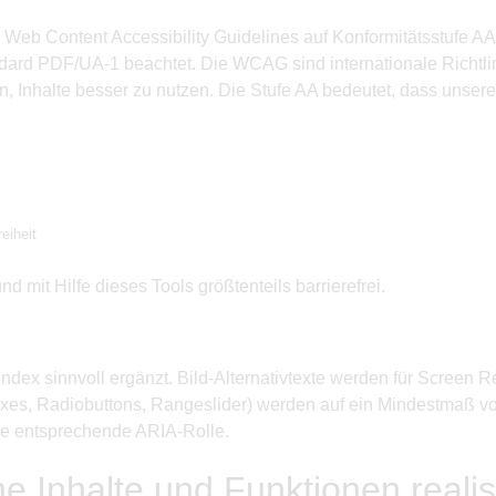
igen Web Content Accessibility Guidelines auf Konformitätsstuf
ard PDF/UA-1 beachtet. Die WCAG sind internationale Richtlinie
Inhalte besser zu nutzen. Die Stufe AA bedeutet, dass unsere 
eiheit
 mit Hilfe dieses Tools größtenteils barrierefrei.
abindex sinnvoll ergänzt. Bild-Alternativtexte werden für Screen 
boxes, Radiobuttons, Rangeslider) werden auf ein Mindestmaß vo
die entsprechende ARIA-Rolle.
e Inhalte und Funktionen realisi